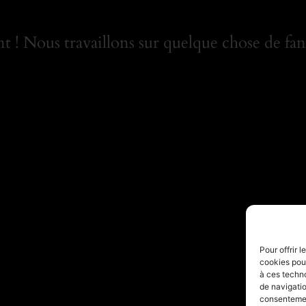
 ! Nous travaillons sur quelque chose de fant
Pour offrir 
cookies pour
à ces techn
de navigatio
consentement