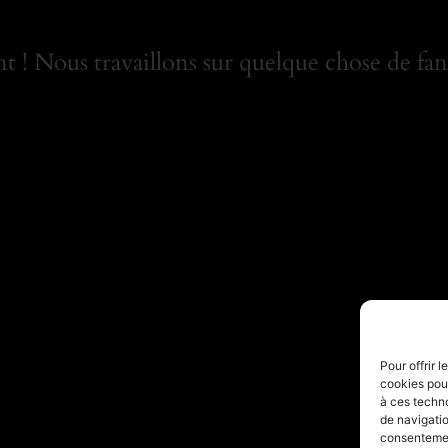
 ! Nous travaillons sur quelque chose de fant
Pour offrir 
cookies pour
à ces techn
de navigatio
consentement