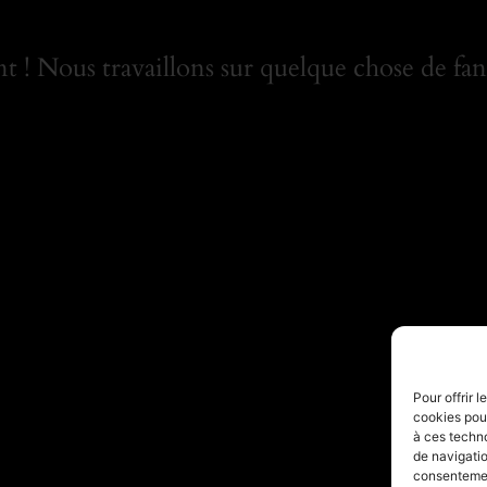
 ! Nous travaillons sur quelque chose de fant
Pour offrir 
cookies pour
à ces techn
de navigatio
consentement