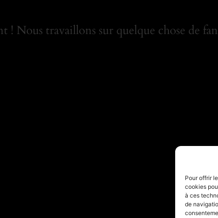
 ! Nous travaillons sur quelque chose de fant
Pour offrir 
cookies pour
à ces techn
de navigatio
consentement